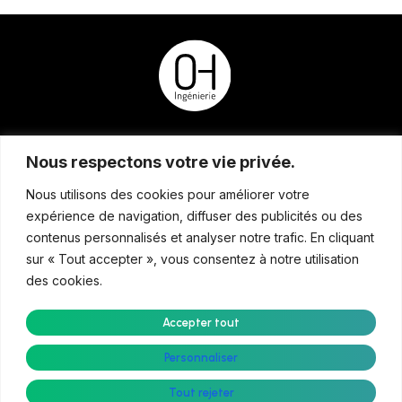
Audit et étude thermique
Qui sommes-nous ?
Nous respectons votre vie privée.
Conception et réalisation
Nos réalisations
Exploitation et Maintenance
Demande de devis
Nous utilisons des cookies pour améliorer votre
Maîtrise d’oeuvre d’éxécution
expérience de navigation, diffuser des publicités ou des
contenus personnalisés et analyser notre trafic. En cliquant
ZAC de la Gandonne, Salon de Provence
sur « Tout accepter », vous consentez à notre utilisation
emaurel@ohingenierie.fr
des cookies.
+33 6 22 71 42 25
Lundi au vendredi. 9h-12h, 14h-18h
Accepter tout
Personnaliser
Copyright © 2026 OH Ingénierie
Tout rejeter
Mentions légales
Politique de confidentialité
Un site dynamic creative